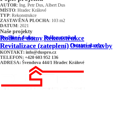
AUTOR
: Ing. Petr Dus, Albert Dus
MÍSTO
: Hradec Králové
TYP
: Rekonstrukce
ZASTAVĚNÁ PLOCHA
: 103 m2
DATUM
: 2021
Naše projekty
Rodinné domy
Rodinné domy
Rekonstrukce
Rekonstrukce
Revitalizace (zateplení)
Revitalizace (zateplení)
Ostatní stavby
Ostatní stavby
KONTAKT
: info@duspro.cz
TELEFON
: +420 603 952 136
ADRESA
: Švendova 444/1 Hradec Králové